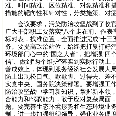
准、时间精准、区位精准、对象精准和
措施的靶向性和针对性，分类施策、对
会议要求，污染防治攻坚战到了收官
广大干部职工要落实“八个走在前、作表率
标对表，找准位置，全面推进完成“十三
务。要提高政治站位，始终把打赢打好
环境部门心中的“国之大者”，把增强“四个
信”、做到“两个维护”落实到实际行动上
善成效上，体现到服务经济社会发展大
防止出现松口气、歇歇脚、过得去、差
实党中央、国务院决策部署。要增强工
防治攻坚战中学习新知识，掌握新本领
合能力和驾驭能力，敢于应对复杂局面
题。要完善生态环境形势和生态环境业
制，进一步加强组织领导，强化业务调